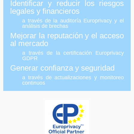
Identificar y reducir los riesgos
legales y financieros
a través de la auditoría Europrivacy y el
análisis de brechas
Mejorar la reputación y el acceso
al mercado
a través de la certificación Europrivacy
GDPR
Generar confianza y seguridad
a través de actualizaciones y monitoreo
continuos